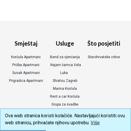
Smještaj
Usluge
Što posjetiti
Korčula Apartmani
Bend za vjenčanja
Starohrvatske crkve
Prižba Apartmani
Najam čamca Vela
Susak Apartmani
Luka
Prigradica Apartmani
Shiatsu Zagreb
Marina Korčula
Rent a car Korčula
Grupa za svadbe
Korcula 360
Ova web stranica koristi kolačiće. Nastavljajući koristiti ovu
web stranicu, prihvaćate njihovu upotrebu.
Više
Copyright © 2026 Andreis
izrada web stranica